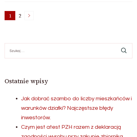
Nawigacja
1
2
Page
Page
po
Szukaj:
wpisach
Ostatnie wpisy
Jak dobrać szambo do liczby mieszkańców i
warunków działki? Najczęstsze błędy
inwestorów.
Czym jest atest PZH razem z deklaracją
zgodności wyrobu przy zakupie zbiornika