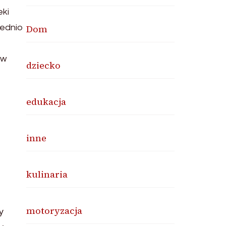
eki
Dom
zednio
 w
dziecko
edukacja
inne
kulinaria
motoryzacja