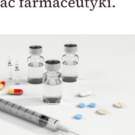
ać farmaceutyki.