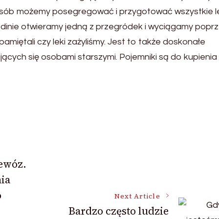
posób możemy posegregować i przygotować wszystkie l
odinie otwieramy jedną z przegródek i wyciągamy popr
pamiętali czy leki zażyliśmy. Jest to także doskonałe
ących się osobami starszymi. Pojemniki są do kupienia
ewóz.
ia
o
Next Article
Bardzo często ludzie