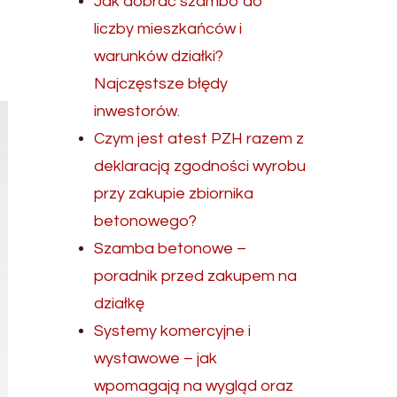
Jak dobrać szambo do
liczby mieszkańców i
warunków działki?
Najczęstsze błędy
inwestorów.
Czym jest atest PZH razem z
deklaracją zgodności wyrobu
przy zakupie zbiornika
betonowego?
Szamba betonowe –
poradnik przed zakupem na
działkę
Systemy komercyjne i
wystawowe – jak
wpomagają na wygląd oraz