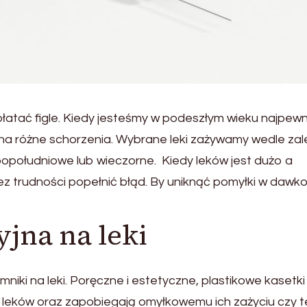
łatać figle. Kiedy jesteśmy w podeszłym wieku najpewn
 na różne schorzenia. Wybrane leki zażywamy wedle za
popołudniowe lub wieczorne. Kiedy leków jest dużo a
z trudności popełnić błąd. By uniknąć pomyłki w dawk
yjna na leki
ki na leki. Poręczne i estetyczne, plastikowe kasetki 
 leków oraz zapobiegają omyłkowemu ich zażyciu czy t