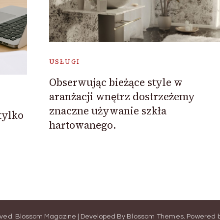
USŁUGI
Obserwując bieżące style w
aranżacji wnętrz dostrzeżemy
znaczne używanie szkła
tylko
hartowanego.
rved.
Blossom Magazine | Developed By
Blossom Themes
.
Powered 