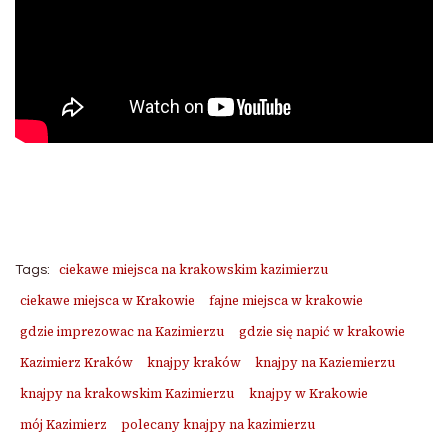
ciekawe miejsca na krakowskim kazimierzu
Tags:
ciekawe miejsca w Krakowie
fajne miejsca w krakowie
gdzie imprezowac na Kazimierzu
gdzie się napić w krakowie
Kazimierz Kraków
knajpy kraków
knajpy na Kaziemierzu
knajpy na krakowskim Kazimierzu
knajpy w Krakowie
mój Kazimierz
polecany knajpy na kazimierzu