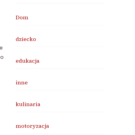
Dom
dziecko
ie
to
edukacja
inne
kulinaria
motoryzacja