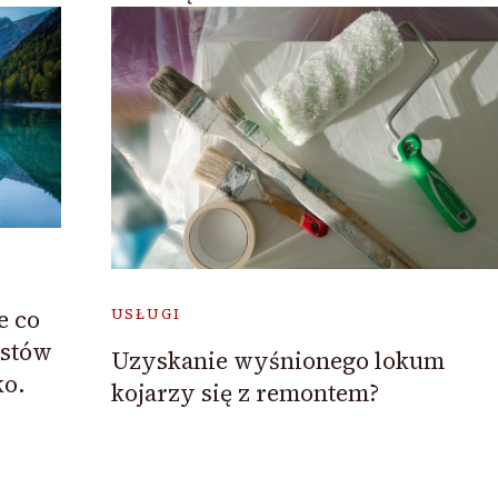
e co
USŁUGI
ystów
Uzyskanie wyśnionego lokum
ko.
kojarzy się z remontem?