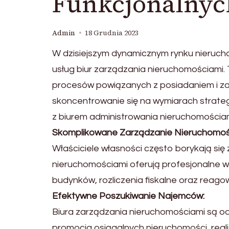
Funkcjonalnych
Admin
18 Grudnia 2023
W dzisiejszym dynamicznym rynku nieruchom
usług biur zarządzania nieruchomościami. 
procesów powiązanych z posiadaniem i z
skoncentrowanie się na wymiarach strate
z biurem administrowania nieruchomościam
Skomplikowane Zarządzanie Nieruchomoś
Właściciele własności często borykają się
nieruchomościami oferują profesjonalne ws
budynków, rozliczenia fiskalne oraz reag
Efektywne Poszukiwanie Najemców:
Biura zarządzania nieruchomościami są 
promocja osiągalnych nieruchomości, rea