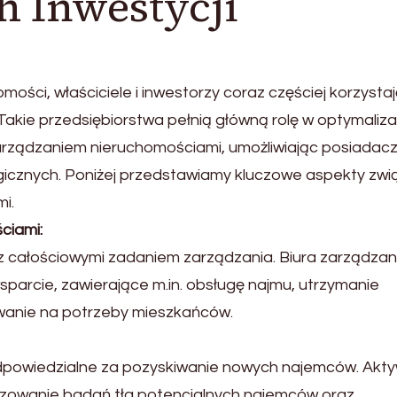
 Inwestycji
ości, właściciele i inwestorzy coraz częściej korzystaj
Takie przedsiębiorstwa pełnią główną rolę w optymalizac
arządzaniem nieruchomościami, umożliwiając posiada
gicznych. Poniżej przedstawiamy kluczowe aspekty zw
i.
ciami:
 z całościowymi zadaniem zarządzania. Biura zarządzan
parcie, zawierające m.in. obsługę najmu, utrzymanie
owanie na potrzeby mieszkańców.
odpowiedzialne za pozyskiwanie nowych najemców. Akt
lizowanie badań tła potencjalnych najemców oraz