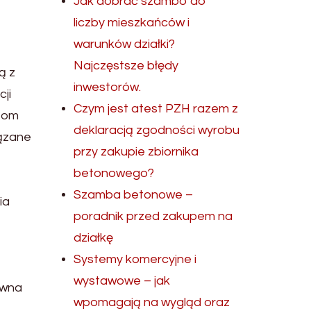
Jak dobrać szambo do
liczby mieszkańców i
warunków działki?
Najczęstsze błędy
ą z
inwestorów.
ji
Czym jest atest PZH razem z
czom
deklaracją zgodności wyrobu
iązane
przy zakupie zbiornika
betonowego?
Szamba betonowe –
ia
poradnik przed zakupem na
działkę
Systemy komercyjne i
wystawowe – jak
ywna
wpomagają na wygląd oraz