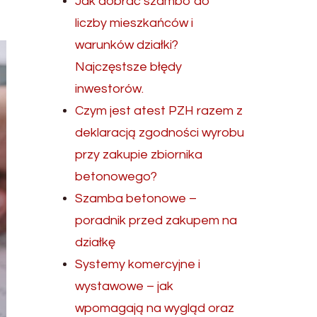
Jak dobrać szambo do
liczby mieszkańców i
warunków działki?
Najczęstsze błędy
inwestorów.
Czym jest atest PZH razem z
deklaracją zgodności wyrobu
przy zakupie zbiornika
betonowego?
Szamba betonowe –
poradnik przed zakupem na
działkę
Systemy komercyjne i
wystawowe – jak
wpomagają na wygląd oraz