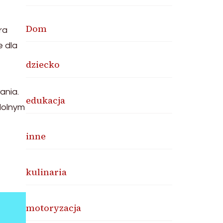
Dom
ra
e dla
dziecko
ania.
edukacja
dolnym
inne
kulinaria
motoryzacja