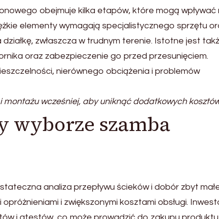
etonowego obejmuje kilka etapów, które mogą wpływać
 ciężkie elementy wymagają specjalistycznego sprzętu o
iałkę, zwłaszcza w trudnym terenie. Istotne jest tak
ornika oraz zabezpieczenie go przed przesunięciem.
eszczelności, nierównego obciążenia i problemów
 i montażu wcześniej, aby uniknąć dodatkowych kosztów
zy wyborze szamba
stateczna analiza przepływu ścieków i dobór zbyt małe
i opróżnieniami i zwiększonymi kosztami obsługi. Inwest
atów i atestów, co może prowadzić do zakupu produktu