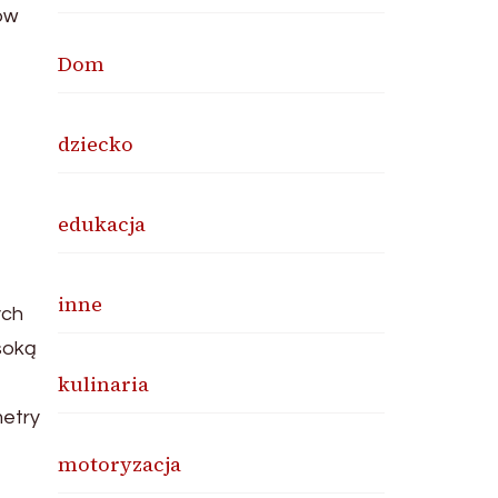
ów
Dom
dziecko
edukacja
inne
ych
soką
kulinaria
etry
motoryzacja