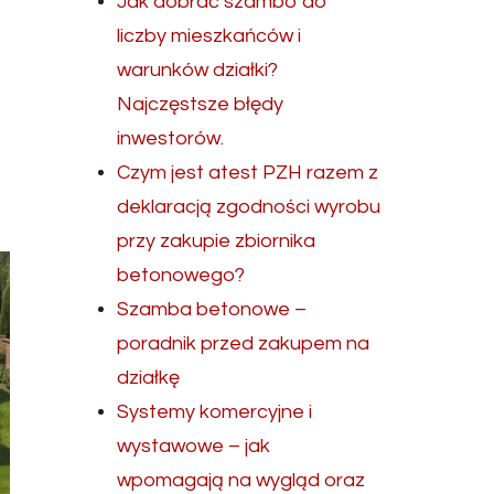
Jak dobrać szambo do
liczby mieszkańców i
warunków działki?
Najczęstsze błędy
inwestorów.
Czym jest atest PZH razem z
deklaracją zgodności wyrobu
przy zakupie zbiornika
betonowego?
Szamba betonowe –
poradnik przed zakupem na
działkę
Systemy komercyjne i
wystawowe – jak
wpomagają na wygląd oraz