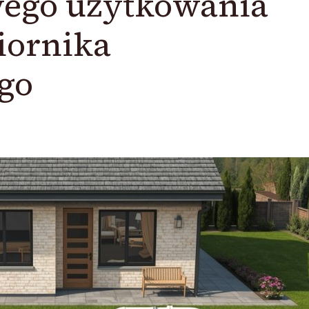
ego użytkowania
iornika
go