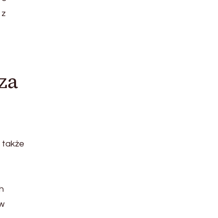
 z
za
 także
h
w