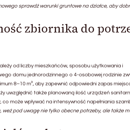
wego sprawdź warunki gruntowe na działce, aby dob
ość zbiornika do potrz
eży od liczby mieszkańców, sposobu użytkowania i
dowego domu jednorodzinnego o 4-osobowej rodzinie zw
inimum 8–10 m³, aby zapewnić odpowiedni zapas miejsc
leży uwzględnić także planowaną ilość urządzeń sanitar
, co może wpływać na intensywność napełniania szam
 weź pod uwagę nie tylko obecne potrzeby, ale także m