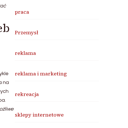
rać
praca
eb
Przemysł
reklama
reklama i marketing
ykle
a na
nych
rekreacja
ba.
ożliwe
sklepy internetowe