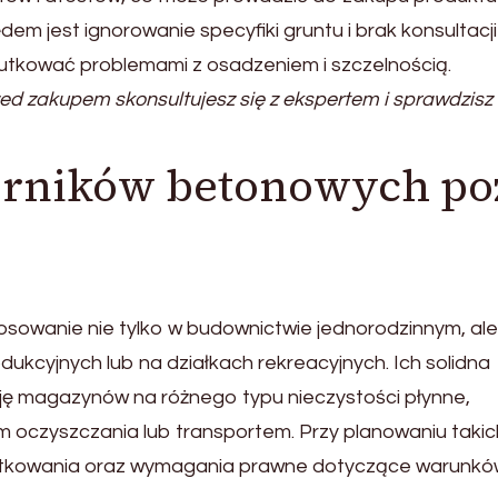
łędem jest ignorowanie specyfiki gruntu i brak konsultacji
kować problemami z osadzeniem i szczelnością.
ed zakupem skonsultujesz się z ekspertem i sprawdzisz
orników betonowych po
tosowanie nie tylko w budownictwie jednorodzinnym, ale
ukcyjnych lub na działkach rekreacyjnych. Ich solidna
cję magazynów na różnego typu nieczystości płynne,
czyszczania lub transportem. Przy planowaniu takic
żytkowania oraz wymagania prawne dotyczące warunkó