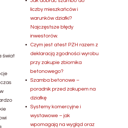
Jak dobrać szambo do
liczby mieszkańców i
warunków działki?
Najczęstsze błędy
inwestorów.
Czym jest atest PZH razem z
deklaracją zgodności wyrobu
a świat
przy zakupie zbiornika
betonowego?
ocje
Szamba betonowe –
 czas
poradnik przed zakupem na
 w
działkę
bardzo
Systemy komercyjne i
kie
wystawowe – jak
owi
wpomagają na wygląd oraz
a