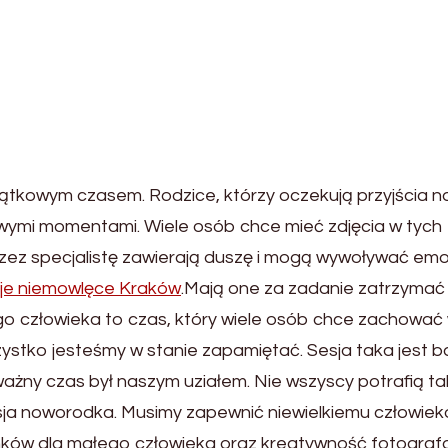
jątkowym czasem. Rodzice, którzy oczekują przyjścia n
owymi momentami. Wiele osób chce mieć zdjęcia w tych
zez specjalistę zawierają duszę i mogą wywoływać em
je niemowlęce Kraków
.Mają one za zadanie zatrzymać
ego człowieka to czas, który wiele osób chce zachować
szystko jesteśmy w stanie zapamiętać. Sesja taka jest 
ażny czas był naszym uziałem. Nie wszyscy potrafią ta
esja noworodka. Musimy zapewnić niewielkiemu człowiek
ków dla małego człowieka oraz kreatywność fotograf