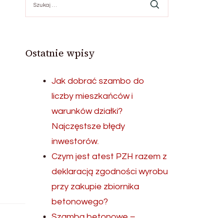
Ostatnie wpisy
Jak dobrać szambo do
liczby mieszkańców i
warunków działki?
Najczęstsze błędy
inwestorów.
Czym jest atest PZH razem z
deklaracją zgodności wyrobu
przy zakupie zbiornika
betonowego?
Szamba betonowe –