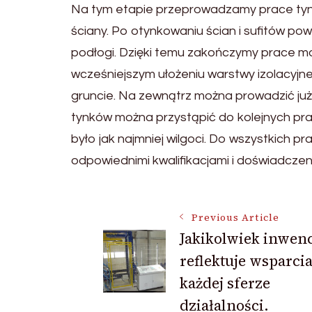
Na tym etapie przeprowadzamy prace tynkar
ściany. Po otynkowaniu ścian i sufitów po
podłogi. Dzięki temu zakończymy prace m
wcześniejszym ułożeniu warstwy izolacyjnej
gruncie. Na zewnątrz można prowadzić już
tynków można przystąpić do kolejnych prac
było jak najmniej wilgoci. Do wszystkich 
odpowiednimi kwalifikacjami i doświadczen
Post
Previous Article
Jakikolwiek inwenc
reflektuje wsparci
Navigation
każdej sferze
działalności.