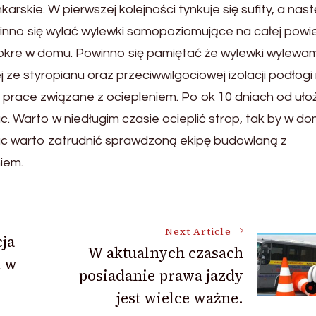
skie. W pierwszej kolejności tynkuje się sufity, a nas
winno się wylać wylewki samopoziomujące na całej powi
okre w domu. Powinno się pamiętać że wylewki wylewa
 ze styropianu oraz przeciwwilgociowej izolacji podłogi
 prace związane z ociepleniem. Po ok 10 dniach od uło
. Warto w niedługim czasie ocieplić strop, tak by w d
prac warto zatrudnić sprawdzoną ekipę budowlaną z
iem.
Next Article
ja
W aktualnych czasach
a w
posiadanie prawa jazdy
jest wielce ważne.