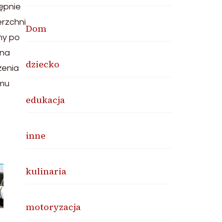
tępnie
erzchni
Dom
my po
 na
dziecko
żenia
omu
edukacja
inne
kulinaria
motoryzacja