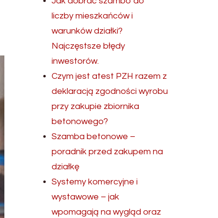
Jak dobrać szambo do
liczby mieszkańców i
warunków działki?
Najczęstsze błędy
inwestorów.
Czym jest atest PZH razem z
deklaracją zgodności wyrobu
przy zakupie zbiornika
betonowego?
Szamba betonowe –
poradnik przed zakupem na
działkę
Systemy komercyjne i
wystawowe – jak
wpomagają na wygląd oraz