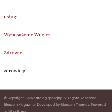
usługi
Wyposażenie Wnętrz
Zdrowie
zdrowie.pl
© Copyright 2026
Katalog spokojny
. All Rights Reserved.
Blossom Magazine | Developed By
Blossom Themes
.
Powered
by
WordPress
.