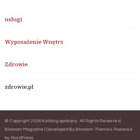
usługi
Wyposażenie Wnętrz
Zdrowie
zdrowie.pl
© Copyright 2026
Katalog spokojny
. All Rights Reserved.
Blossom Magazine | Developed By
Blossom Themes
.
Powered
by
WordPress
.