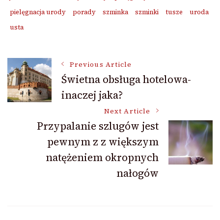
pielęgnacja urody
porady
szminka
szminki
tusze
uroda
usta
Post
Previous Article
Świetna obsługa hotelowa-
inaczej jaka?
Navigation
Next Article
Przypalanie szlugów jest
pewnym z z większym
natężeniem okropnych
nałogów