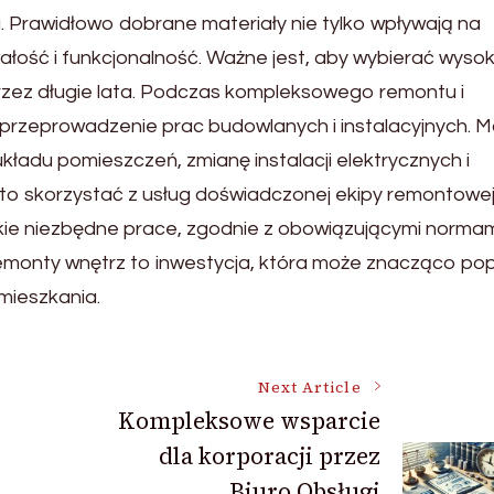
 Prawidłowo dobrane materiały nie tylko wpływają na
trwałość i funkcjonalność. Ważne jest, aby wybierać wysok
przez długie lata. Podczas kompleksowego remontu i
 przeprowadzenie prac budowlanych i instalacyjnych. M
ładu pomieszczeń, zmianę instalacji elektrycznych i
to skorzystać z usług doświadczonej ekipy remontowej
kie niezbędne prace, zgodnie z obowiązującymi normami
emonty wnętrz to inwestycja, która może znacząco po
mieszkania.
Next Article
Kompleksowe wsparcie
dla korporacji przez
Biuro Obsługi