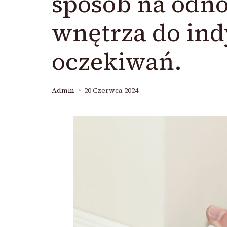
sposób na odn
wnętrza do in
oczekiwań.
Admin
20 Czerwca 2024