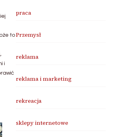
praca
iej
Przemysł
oże to
,
reklama
 i
prawić
reklama i marketing
rekreacja
sklepy internetowe