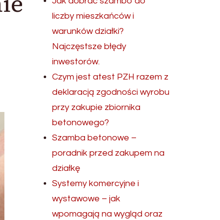
ie
Jak dobrać szambo do
liczby mieszkańców i
warunków działki?
Najczęstsze błędy
inwestorów.
Czym jest atest PZH razem z
deklaracją zgodności wyrobu
przy zakupie zbiornika
betonowego?
Szamba betonowe –
poradnik przed zakupem na
działkę
Systemy komercyjne i
wystawowe – jak
wpomagają na wygląd oraz