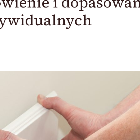
owienie i dopasowan
dywidualnych