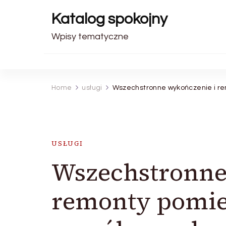
Katalog spokojny
Wpisy tematyczne
Home
usługi
Wszechstronne wykończenie i re
USŁUGI
Wszechstronne
remonty pomie