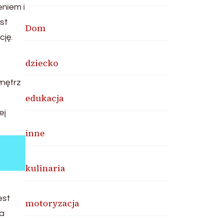
niem i
st
Dom
cję.
dziecko
nętrz
edukacja
ej
inne
kulinaria
e
est
motoryzacja
ma