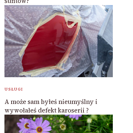
sufitów?
USŁUGI
A może sam byłeś nieumyślny i
wywołałeś defekt karoserii ?