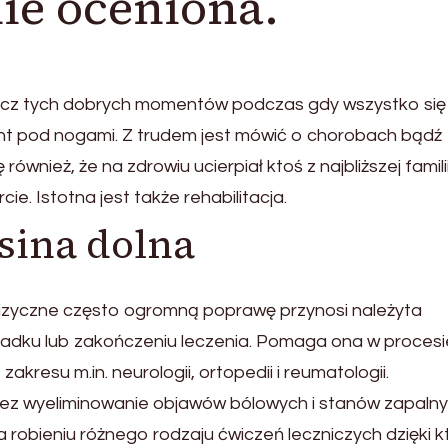
nie oceniona.
 Prócz tych dobrych momentów podczas gdy wszystko si
unt pod nogami. Z trudem jest mówić o chorobach bądź
ównież, że na zdrowiu ucierpiał ktoś z najbliższej famili
ie. Istotna jest także rehabilitacja.
osina dolna
e fizyczne często ogromną poprawę przynosi należyta
padku lub zakończeniu leczenia. Pomaga ona w procesi
akresu m.in. neurologii, ortopedii i reumatologii.
zez wyeliminowanie objawów bólowych i stanów zapalny
 robieniu różnego rodzaju ćwiczeń leczniczych dzięki 