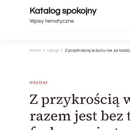
Katalog spokojny
Wpisy tematyczne
Home
usługi
Z przykrością w życiu nie za każ
USŁUGI
Z przykrością 
razem jest bez