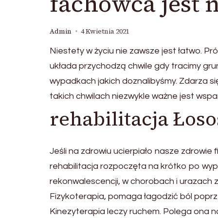
fachowca jest 
Admin
4 Kwietnia 2021
Niestety w życiu nie zawsze jest łatwo.
układa przychodzą chwile gdy tracimy gr
wypadkach jakich doznalibyśmy. Zdarza się r
takich chwilach niezwykle ważne jest wsparc
rehabilitacja Łos
Jeśli na zdrowiu ucierpiało nasze zdrowi
rehabilitacja rozpoczęta na krótko po wy
rekonwalescencji, w chorobach i urazach z z
Fizykoterapia, pomaga łagodzić ból popr
Kinezyterapia leczy ruchem. Polega ona na