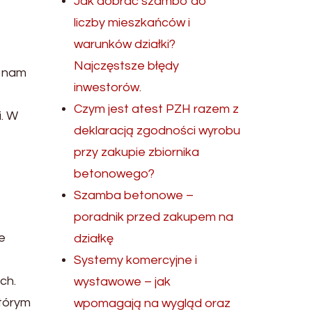
Jak dobrać szambo do
liczby mieszkańców i
warunków działki?
Najczęstsze błędy
ę nam
inwestorów.
Czym jest atest PZH razem z
i. W
deklaracją zgodności wyrobu
przy zakupie zbiornika
betonowego?
Szamba betonowe –
poradnik przed zakupem na
e
działkę
Systemy komercyjne i
ch.
wystawowe – jak
którym
wpomagają na wygląd oraz